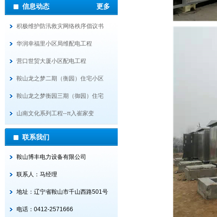
信息动态
更多
积极维护防汛救灾网络秩序倡议书
华润幸福里小区局维配电工程
营口世贸大厦小区配电工程
鞍山龙之梦二期（衡园）住宅小区
鞍山龙之梦衡园三期（御园）住宅
山南文化系列工程--π入崔家变
联系我们
鞍山博丰电力设备有限公司
联系人：马经理
地址：辽宁省鞍山市千山西路501号
电话：0412-2571666