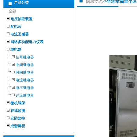
信息动态
->华润幸福里小
产品分类
全部
电压抽取装置
配电云
电流互感器
网络多功能电力仪表
继电器
信号继电器
中间继电器
时间继电器
电流继电器
电压继电器
过流继电器
微机综保
在线监测
安防监控
成套屏柜