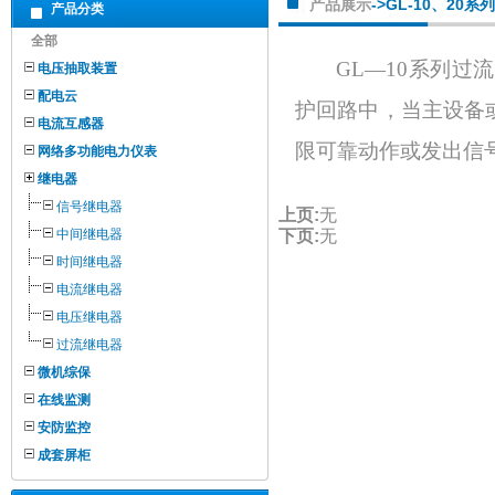
产品展示
->GL-10、20
产品分类
全部
GL—10系列
电压抽取装置
配电云
护回路中，当主设备
电流互感器
限可靠动作或发出信
网络多功能电力仪表
继电器
信号继电器
上页:
无
中间继电器
下页:
无
时间继电器
电流继电器
电压继电器
过流继电器
微机综保
在线监测
安防监控
成套屏柜